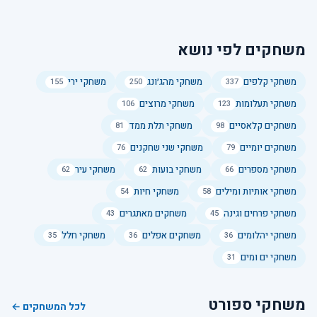
חשיבה ואסטרטגיה
משחקים לפי נושא
ניאון פליפ
משחקי קלפים
משחקי מהג׳ונג
משחקי ירי
155
250
337
הפכו את כל הסמלים הניאוניים לזהים. בחרו את הסמל שאליו תרצו
לשנות את הקבוצה הנוכחית.
משחקי תעלומות
משחקי מרוצים
106
123
5.0
משחקים קלאסיים
משחקי תלת ממד
81
98
משחקים יומיים
משחקי שני שחקנים
76
79
שחקו עכשיו ←
משחקי מספרים
משחקי בועות
משחקי עיר
62
62
66
משחקי אותיות ומילים
משחקי חיות
54
58
משחקי פרחים וגינה
משחקים מאתגרים
43
45
משחקי יהלומים
משחקים אפלים
משחקי חלל
35
36
36
משחקי ים ומים
31
משחקי ספורט
לכל המשחקים ←