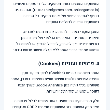
המשחקים המוצגים באתר מסופקים על ידי ספקים חיצוניים
(htmlgames.com, onlinegames.io ואחרים), והם מוצגים
בכפוף להסכמי הרישוי של אותם ספקים. כל הזכויות
במשחקים שייכות לבעליהם החוקיים.
התוכן המקורי באתר - לרבות עיצוב, תרגומים לעברית,
תיאורים ומאמרים - הוא קניינו הבלעדי של גיימבו ומוגן
בזכויות יוצרים. אין להעתיק, לשכפל, להפיץ או לעשות כל
שימוש מסחרי בתכני האתר ללא קבלת אישור מראש ובכתב.
4. פרטיות ועוגיות (Cookies)
האתר משתמש בעוגיות (Cookies) לצורך תפקוד תקין,
שמירת העדפות גולשים ושיפור חוויית השימוש. כמו כן, האתר
משתמש בכלי ניתוח כגון Google Analytics לצורך הבנת
דפוסי שימוש ושיפור התוכן והשירות.
חלק מהמשחקים המוטמעים באתר עשויים לכלול פרסומות
מצד ספק המשחק. רוב המשחקים תואמים GDPR ומבקשים