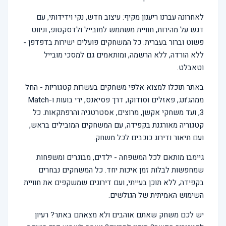
לאחרונה עברנו ריענון מקיף: עיצוב חדש, נקי וידידותי, עם
דגש על מהירות, חוויית משתמש למובייל ולדסקטופ, וניווט
פשוט וברור בעברית. כל המשחקים פועלים ישירות בדפדפן -
ללא הורדה, ללא הרשמה, ומותאמים גם למסכי מובייל
וטאבלט.
באתר תוכלו למצוא אלפי משחקים בעשרות קטגוריות - החל
ממהג׳ונג, פאזלים וסודוקו, דרך פסיאנס, ירי בועות ו-Match
3, ועד משחקי אקשן, מרוצים, אסטרטגיה והרפתקאות. כל
קטגוריה מאורגנת בקפידה, עם המשחקים המובילים בראש,
ועם תיאור ודירוג כוכבים לכל משחק.
גיימבו מותאם לכל המשפחה - ילדים, מבוגרים ומשפחות
שמחפשות לבלות זמן איכות יחד. כל המשחקים נבחרים
בקפידה, ללא תוכן בעייתי, ועם דירוגים שמשקפים את חוויית
השימוש האמיתית של הגולשים.
יש לכם משחק שאתם אוהבים ולא מצאתם באתר? רעיון